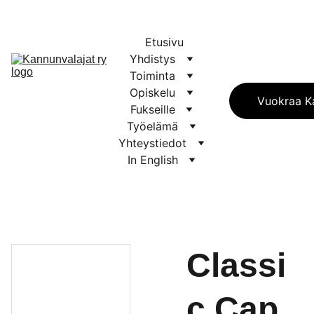
Etusivu
Yhdistys
Toiminta
Opiskelu
Vuokraa Ka
Fukseille
Työelämä
Yhteystiedot
In English
Classi
c Cap