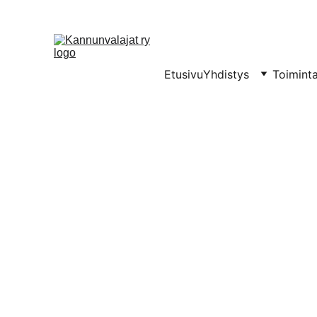
Etusivu
Yhdistys
Toimint