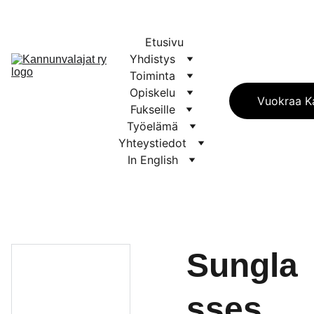
Etusivu
Yhdistys
Toiminta
Opiskelu
Vuokraa Ka
Fukseille
Työelämä
Yhteystiedot
In English
Sungla
sses